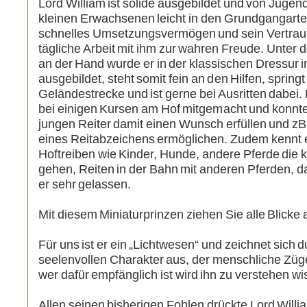
Lord William ist solide ausgebildet und von Jugen
kleinen Erwachsenen leicht in den Grundgangarten
schnelles Umsetzungsvermögen und sein Vertra
tägliche Arbeit mit ihm zur wahren Freude. Unter 
an der Hand wurde er in der klassischen Dressur i
ausgebildet, steht somit fein an den Hilfen, springt
Geländestrecke und ist gerne bei Ausritten dabei. 
bei einigen Kursen am Hof mitgemacht und konn
jungen Reiter damit einen Wunsch erfüllen und z
eines Reitabzeichens ermöglichen. Zudem kennt e
Hoftreiben wie Kinder, Hunde, andere Pferde di
gehen, Reiten in der Bahn mit anderen Pferden, d
er sehr gelassen.
Mit diesem Miniaturprinzen ziehen Sie alle Blicke a
Für uns ist er ein „Lichtwesen“ und zeichnet sich 
seelenvollen Charakter aus, der menschliche Züge
wer dafür empfänglich ist wird ihn zu verstehen wi
Allen seinen bisherigen Fohlen drückte Lord Wil