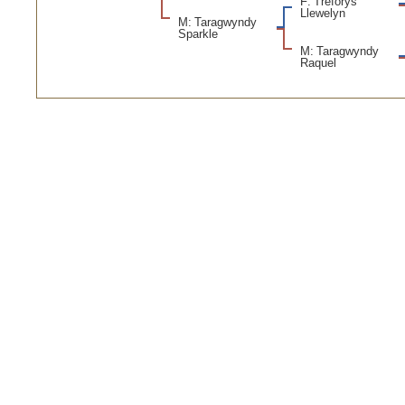
F: Treforys
Llewelyn
M: Taragwyndy
Sparkle
M: Taragwyndy
Raquel