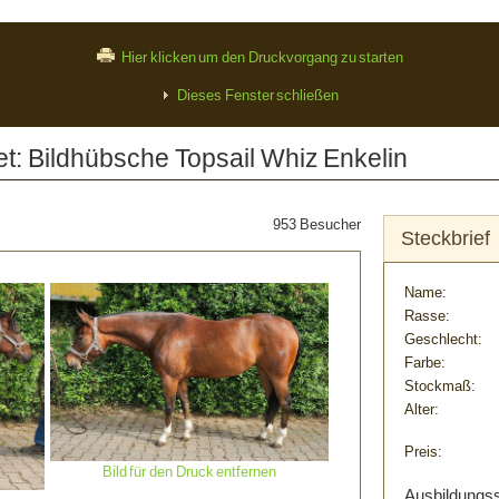
Hier klicken um den Druckvorgang zu starten
Dieses Fenster schließen
: Bildhübsche Topsail Whiz Enkelin
953 Besucher
Steckbrief
Name:
Rasse:
Geschlecht:
Farbe:
Stockmaß:
Alter:
Preis:
Bild für den Druck entfernen
Ausbildungs