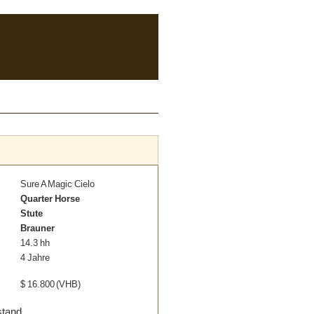
Sure A Magic Cielo
Quarter Horse
Stute
Brauner
14.3 hh
4 Jahre
$
16.800
(VHB)
stand