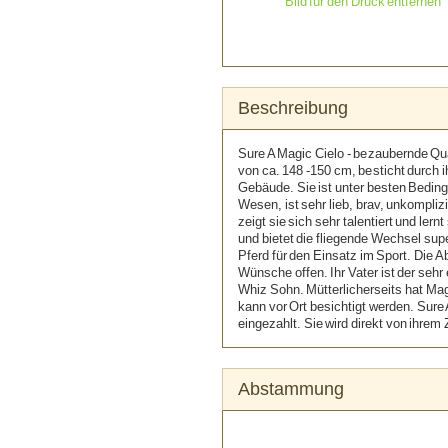
Bild für den Druck entfernen
Beschreibung
Sure A Magic Cielo - bezaubernde Q
von ca. 148 -150 cm, besticht durch i
Gebäude. Sie ist unter besten Bedin
Wesen, ist sehr lieb, brav, unkomplizi
zeigt sie sich sehr talentiert und lern
und bietet die fliegende Wechsel superl
Pferd für den Einsatz im Sport. Die 
Wünsche offen. Ihr Vater ist der sehr
Whiz Sohn. Mütterlicherseits hat Mag
kann vor Ort besichtigt werden. Sur
eingezahlt. Sie wird direkt von ihre
Abstammung