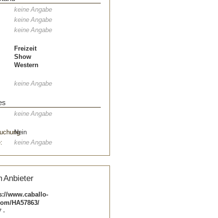
keine Angabe
keine Angabe
keine Angabe
Freizeit
Show
Western
keine Angabe
es
keine Angabe
uchung:
Nein
:
keine Angabe
 Anbieter
s://www.caballo-
com/HA57863/
 -