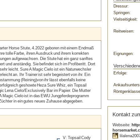
Dressur:
Springen:
Vielseitigkeit:
Reitweisen:
uarter Horse Stute, 4.2022 geboren mit einem Endmaß
hre tolle Farbe, ihren Ausdruck und ihrem korrekten
Eignungen:
gungen aufgewachsen. Die Stute hat ein ganz sanftes
ert und anständig. Sie befindet sich im Profiberitt. Dort
Verschieden
t sehr leicht. Sure A Magic Cielo ist ein Naturwechsler
Erfolge:
eicht an. Ihr Trainer ist sehr begeistert von ihr. Ein
Abstammung (Reining)von ihr lässt ebenfalls keine
Ankaufsunters
 erfolgreich geshowte Heza Sure Whiz, ein Topsail
ic Lena Cielo/Exclusively Bar im Papier. Die Mutter
Röntgenklasse
e A Magic Cielo ist in das EWU Jungpferdeprogramm
m Züchter in ein gutes neues Zuhause abgegeben.
Kontakt zum
Webseite:
http
horsemarket.
lilalena2007
V: Topsail Cody