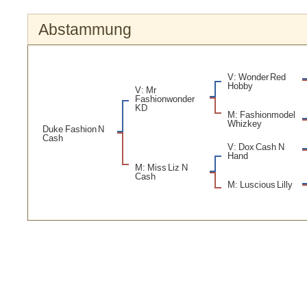
Abstammung
V: Wonder Red
Hobby
V: Mr
Fashionwonder
KD
M: Fashionmodel
Whizkey
Duke Fashion N
Cash
V: Dox Cash N
Hand
M: Miss Liz N
Cash
M: Luscious Lilly