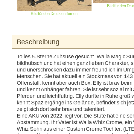
Bild für den Dru
Bild für den Druck entfernen
Beschreibung
Tolles 5-Sterne Zuhsuse gesucht. Walla Magic Surp
bildhübsch und hat einen ganz lieben Charakter, si
und unerschrocken dazu immer freundlich im Umg
Menschen. Sie hat aktuell ein Stockmass von 143 
Offenstall, kennt aber auch Box. Elly ist brav bei
und kennt Anhänger fahren. Sie ist sehr sozial mi
Pferden und leichtfuttrig. Elly durfte in Ruhe groß
kennt Spaziergänge ins Gelände, befindet sich jetzt
zeigt sich dort sehr brav und talentiert.
Eine AKU von 2022 liegt vor. Die Stute hat eine se
Abstammung. Ihr Vater ist Walla Whiz Crome, ein 
Whiz Sohn aus einer Custom Crome Tochter. (LTE