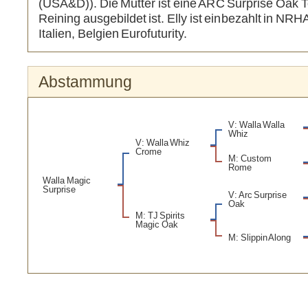
(USA&D)). Die Mutter ist eine ARC Surprise Oak T
Reining ausgebildet ist. Elly ist einbezahlt in NR
Italien, Belgien Eurofuturity.
Abstammung
V: Walla Walla
Whiz
V: Walla Whiz
Crome
M: Custom
Rome
Walla Magic
Surprise
V: Arc Surprise
Oak
M: TJ Spirits
Magic Oak
M: Slippin Along