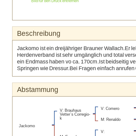
Bild für den Druck entfernen
Beschreibung
Jackomo ist ein dreijähriger Brauner Wallach.Er l
Herdenverband ist sehr umgänglich und total vers
ein Endmass haben vo ca. 170cm.Ist beidseitig ve
Springen wie Dressur.Bei Fragen einfach anrufe
Abstammung
V: Comero
V: Brauhaus
Vetter`s Corregio-
k
M: Renaldo
Jackomo
V: