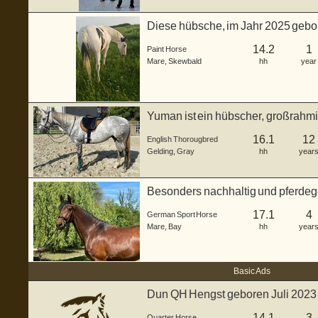
Diese hübsche, im Jahr 2025 gebor
St...
14.2
1
Paint Horse
Mare
,
Skewbald
hh
year
Yuman ist ein hübscher, großrahmi
englisc...
16.1
12
English Thorougbred
Gelding
,
Gray
hh
year
Besonders nachhaltig und pferdege
(Warm...
17.1
4
German Sport Horse
Mare
,
Bay
hh
year
Basic Ads
Dun QH Hengst geboren Juli 2023
Brown...
14.1
3
Quarter Horse