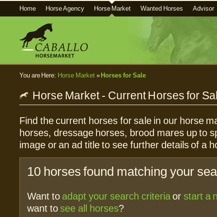
Home
Horse Agency
Horse Market
Wanted Horses
Advisor
You are Here:
Horse Market
»
Horses for Sale
Horse Market - Current Horses for Sa
Find the current horses for sale in our horse ma
horses, dressage horses, brood mares up to sp
image or an ad title to see further details of a h
10 horses found matching your sear
Want to
adapt your search criteria
or
start a
want to
see all horses
?