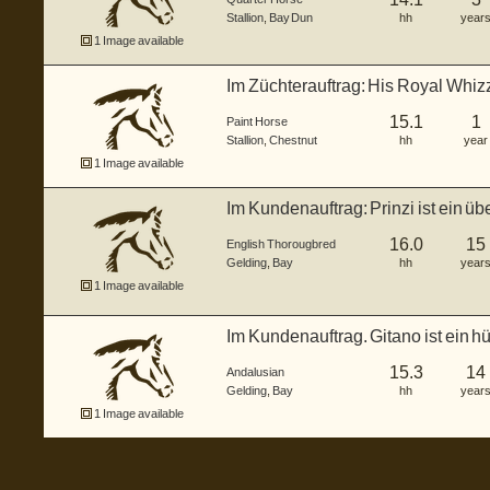
Stallion
,
Bay Dun
hh
year
1 Image available
Im Züchterauftrag: His Royal Whizzn
15.1
1
Paint Horse
Stallion
,
Chestnut
hh
year
1 Image available
Im Kundenauftrag: Prinzi ist ein üb
16.0
15
English Thorougbred
Gelding
,
Bay
hh
year
1 Image available
Im Kundenauftrag. Gitano ist ein 
s...
15.3
14
Andalusian
Gelding
,
Bay
hh
year
1 Image available