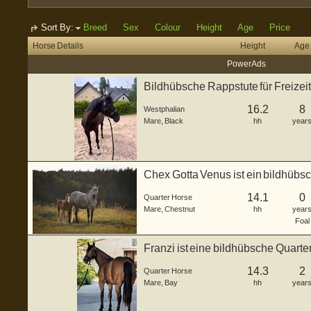
Sort By:
Breed
Sex
Colour
Height
Age
Price
Horse Details
Height
Age
Power Ads
Bildhübsche Rappstute für Freizei
16.2
8
Westphalian
Mare
,
Black
hh
year
Chex Gotta Venus ist ein bildhübs
g...
14.1
0
Quarter Horse
Mare
,
Chestnut
hh
year
Foal
Franzi ist eine bildhübsche Quarte
geb...
14.3
2
Quarter Horse
Mare
,
Bay
hh
year