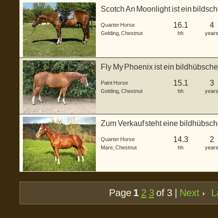
Scotch An Moonlight ist ein bildsc
ge...
16.1
4
Quarter Horse
Gelding
,
Chestnut
hh
year
Fly My Phoenix ist ein bildhübsch
...
15.1
3
Paint Horse
Gelding
,
Chestnut
hh
year
Zum Verkauf steht eine bildhübsch
a...
14.3
2
Quarter Horse
Mare
,
Chestnut
hh
year
Page
1
2
3
of 3 |
Next
L