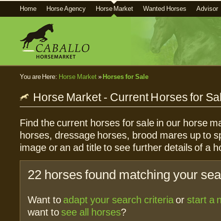
Home
Horse Agency
Horse Market
Wanted Horses
Advisor
You are Here:
Horse Market
»
Horses for Sale
Horse Market - Current Horses for Sa
Find the current horses for sale in our horse ma
horses, dressage horses, brood mares up to sp
image or an ad title to see further details of a h
22 horses found matching your sear
Want to
adapt your search criteria
or
start a
want to
see all horses
?