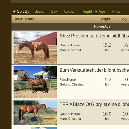
Sort By:
Breed
Sex
Colour
Height
Age
Price
Horse Details
Height
Age
Power Ads
Shez Presidential ist eine bildhüb
geba...
15.3
16
Quarter Horse
Mare
,
Chestnut
hh
year
Zum Verkauf steht der bildhübsche
N ...
15.3
10
Paint Horse
Gelding
,
Chestnut
hh
year
TFR A Blaze Of Glory ist eine bil
korrek...
16.0
10
Quarter Horse
Mare
,
Chestnut
hh
year