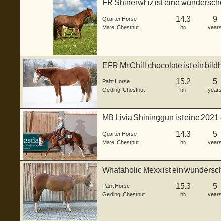
FR Shinerwhiz ist eine wundersch
geboren ...
14.3
9
Quarter Horse
Mare
,
Chestnut
hh
year
EFR Mr Chillichocolate ist ein bil
...
15.2
5
Paint Horse
Gelding
,
Chestnut
hh
year
MB Livia Shininggun ist eine 2021
in...
14.3
5
Quarter Horse
Mare
,
Chestnut
hh
year
Whataholic Mexx ist ein wundersc
gebore...
15.3
5
Paint Horse
Gelding
,
Chestnut
hh
year