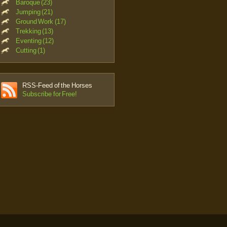
Baroque (23)
Jumping (21)
Ground Work (17)
Trekking (13)
Eventing (12)
Cutting (1)
RSS-Feed of the Horses
Subscribe for Free!