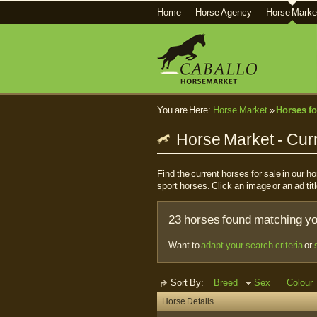
Home
Horse Agency
Horse Marke
You are Here:
Horse Market
»
Horses fo
Horse Market - Curr
Find the current horses for sale in our 
sport horses. Click an image or an ad titl
23 horses found matching you
Want to
adapt your search criteria
or
Sort By:
Breed
Sex
Colour
Horse Details