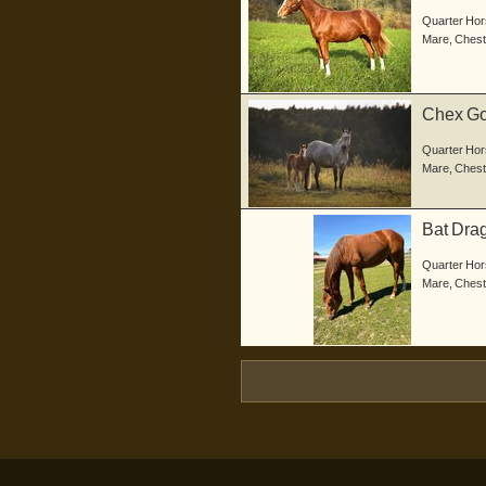
a...
Quarter Hor
Mare
,
Chest
Chex Got
g...
Quarter Hor
Mare
,
Chest
Bat Drag
de...
Quarter Hor
Mare
,
Chest