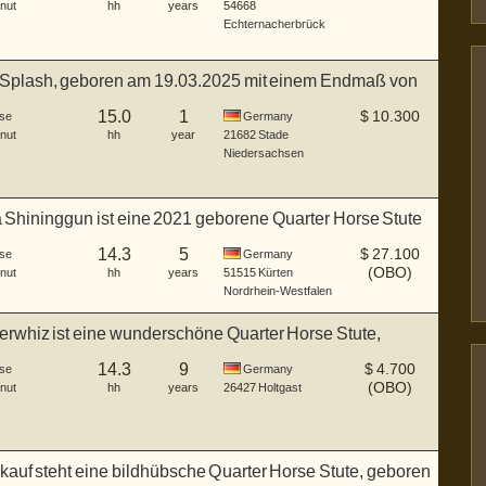
nut
hh
years
54668
Echternacherbrück
Splash, geboren am 19.03.2025 mit einem Endmaß von
.
15.0
1
$
10.300
se
Germany
nut
hh
year
21682
Stade
Niedersachsen
 Shininggun ist eine 2021 geborene Quarter Horse Stute
14.3
5
$
27.100
se
Germany
(OBO)
nut
hh
years
51515
Kürten
Nordrhein-Westfalen
rwhiz ist eine wunderschöne Quarter Horse Stute,
...
14.3
9
$
4.700
se
Germany
(OBO)
nut
hh
years
26427
Holtgast
auf steht eine bildhübsche Quarter Horse Stute, geboren