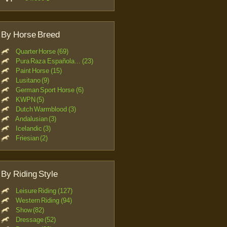
By Horse Breed
Quarter Horse (69)
Pura Raza Española... (23)
Paint Horse (15)
Lusitano (9)
German Sport Horse (6)
KWPN (5)
Dutch Warmblood (3)
Andalusian (3)
Icelandic (3)
Friesian (2)
By Riding Style
Leisure Riding (127)
Western Riding (94)
Show (82)
Dressage (52)