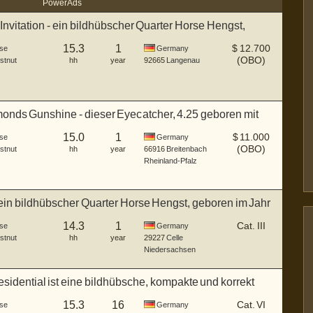
Power Ads
 Invitation - ein bildhübscher Quarter Horse Hengst,
15.3
1
$
12.700
se
Germany
(OBO)
stnut
hh
year
92665
Langenau
onds Gunshine - dieser Eyecatcher, 4.25 geboren mit
15.0
1
$
11.000
se
Germany
(OBO)
stnut
hh
year
66916
Breitenbach
Rheinland-Pfalz
 ein bildhübscher Quarter Horse Hengst, geboren im Jahr
14.3
1
Cat. III
se
Germany
stnut
hh
year
29227
Celle
Niedersachsen
sidential ist eine bildhübsche, kompakte und korrekt
15.3
16
Cat. VI
se
Germany