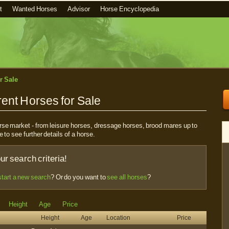
t
Wanted Horses
Advisor
Horse Encyclopedia
r Sale
ent Horses for Sale
horse market - from leisure horses, dressage horses, brood mares up to
e to see further details of a horse.
r search criteria!
start a new search
? Or do you want to
see all horses
?
Height
Age
Price
Height
Age
Location
Price