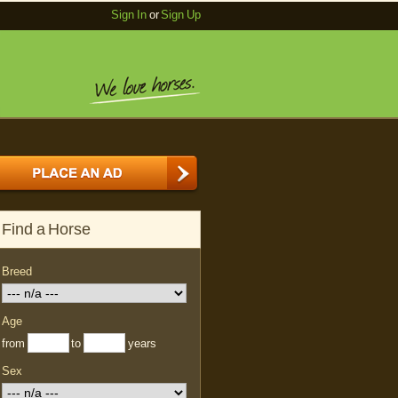
Sign In
or
Sign Up
Find a Horse
Breed
Age
from
to
years
Sex