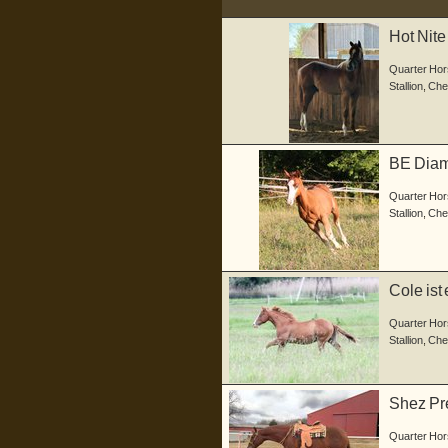
Hot Nite
gebo...
Quarter Hor
Stallion
,
Che
BE Diam
einem ...
Quarter Hor
Stallion
,
Che
Cole ist
2...
Quarter Hor
Stallion
,
Che
Shez Pre
geba...
Quarter Hor