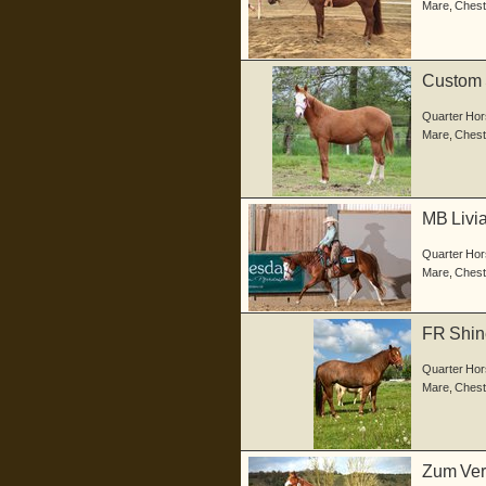
Mare
,
Chest
Custom 
ca. 150..
Quarter Hor
Mare
,
Chest
MB Livia
in...
Quarter Hor
Mare
,
Chest
FR Shine
geboren 
Quarter Hor
Mare
,
Chest
Zum Verk