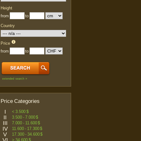
Height
from
to
Country
Price
from
to
extended search »
Price Categories
I
< 3.500 $
II
3.500 - 7.000 $
III
7.000 - 11.600 $
IV
11.600 - 17.300 $
V
17.300 - 34.600 $
VI
> 34.600 $