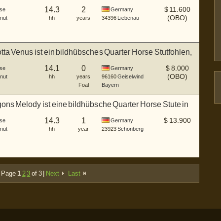
14.3
2
$
11.600
se
Germany
(OBO)
nut
hh
years
34396
Liebenau
ta Venus ist ein bildhübsches Quarter Horse Stutfohlen,
14.1
0
$
8.000
se
Germany
(OBO)
nut
hh
years
96160
Geiselwind
Foal
Bayern
ons Melody ist eine bildhübsche Quarter Horse Stute in
14.3
1
$
13.900
se
Germany
nut
hh
year
23923
Schönberg
Page
1
2
3
of 3 |
Next
Last