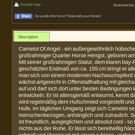
Print this Page
Bookmark this
Do you like this horse? Share with your friends!
Description
Camelot Of Angel - ein außergewöhnlich hübsche
großrahmiger Quarter Horse Hengst, geboren am 
Mit seiner großrahmigen Statur, dem klaren bay-
geschätzten Endmaß von ca. 155 cm bringt er all
man sich von einem modernen Nachwuchspferd 
wächst artgerecht in Offenstallhaltung mit gleicha
auf und darf sich dort unter besten Bedingungen 
entwickeln. Er ist altersgemäß entwurmt, kennt 
wird regelmäßig dem Hufschmied vorgestellt und g
Hufe. Im täglichen Umgang zeigt sich Camelot se
menschenbezogen, anhänglich und zutraulich. S
ist freundlich, ausgeglichen und absolut cool - so l
nichts aus der Ruhe. Er lässt sich bereitwillig händ