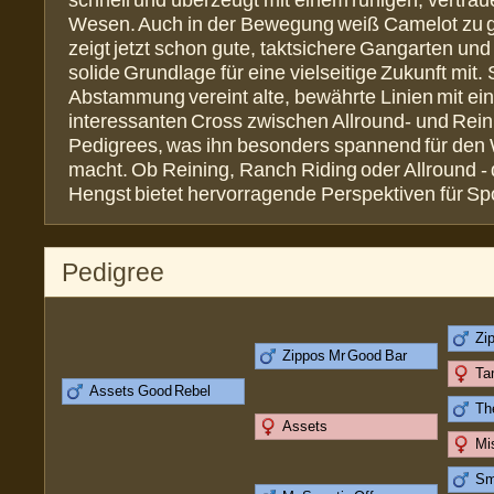
schnell und überzeugt mit einem ruhigen, vertrau
Wesen. Auch in der Bewegung weiß Camelot zu ge
zeigt jetzt schon gute, taktsichere Gangarten und 
solide Grundlage für eine vielseitige Zukunft mit.
Abstammung vereint alte, bewährte Linien mit e
interessanten Cross zwischen Allround- und Rein
Pedigrees, was ihn besonders spannend für den
macht. Ob Reining, Ranch Riding oder Allround - 
Hengst bietet hervorragende Perspektiven für Spo
Pedigree
Zi
Zippos Mr Good Bar
Ta
Assets Good Rebel
Th
Assets
Mi
Sm