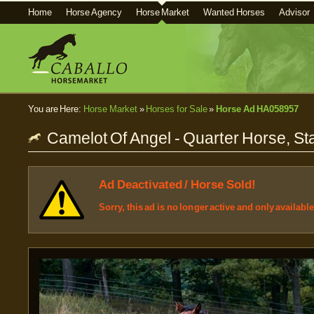
Home
Horse Agency
Horse Market
Wanted Horses
Advisor
You are Here:
Horse Market
»
Horses for Sale
»
Horse Ad HA058957
Camelot Of Angel - Quarter Horse, Sta
Ad Deactivated / Horse Sold!
Sorry, this ad is no longer active and only availabl