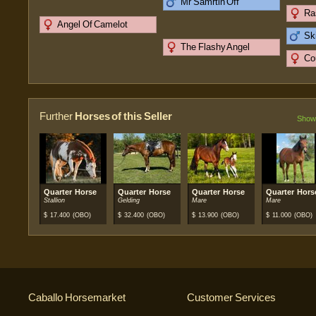
Mr Samrtin Off
Ra
Angel Of Camelot
Sk
The Flashy Angel
Co
Further
Horses of this Seller
Show 
Quarter Horse
Quarter Horse
Quarter Horse
Quarter Hors
Stallion
Gelding
Mare
Mare
$
17.400
(OBO)
$
32.400
(OBO)
$
13.900
(OBO)
$
11.000
(OBO)
Caballo Horsemarket
Customer Services