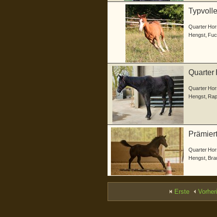
Typvolle
Quarter Hor
Hengst
,
Fuc
Quarter
Abstam
Quarter Hor
Hengst
,
Rap
Prämier
Quarter Hor
Hengst
,
Bra
Erste
Vorher