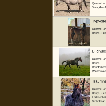
Quarter Hor
Stute
,
Grauf
Typvoll
Quarter Hor
Hengst
,
Fuc
Bildhüb
Quarter Hor
Hengst
,
Rappfarbwe
(Mohrenkop
Traumhaf
Quarter Hor
Hengst
,
Sch
Farbwechsle
Stichelhaar