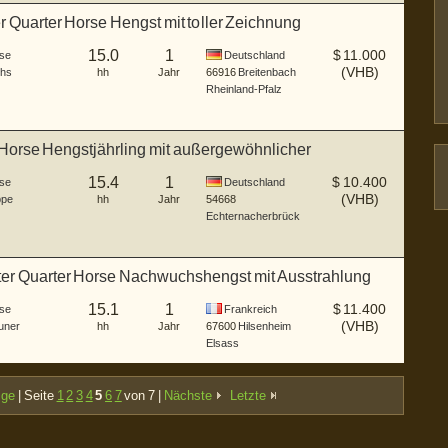
r Quarter Horse Hengst mit toller Zeichnung
15.0
1
$
11.000
se
Deutschland
(VHB)
hs
hh
Jahr
66916
Breitenbach
Rheinland-Pfalz
 Horse Hengstjährling mit außergewöhnlicher
mung
15.4
1
$
10.400
se
Deutschland
(VHB)
pe
hh
Jahr
54668
Echternacherbrück
ter Quarter Horse Nachwuchshengst mit Ausstrahlung
15.1
1
$
11.400
se
Frankreich
(VHB)
uner
hh
Jahr
67600
Hilsenheim
Elsass
ige
| Seite
1
2
3
4
5
6
7
von 7 |
Nächste
Letzte