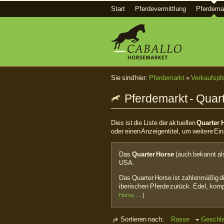
Start
Pferdevermittlung
Pferdema
Sie sind hier:
Pferdemarkt
»
Verkaufspf
Pferdemarkt - Quar
Dies ist die Liste der aktuellen
Quarter 
oder einen Anzeigentitel, um weitere Ein
Das
Quarter Horse
(auch bekannt als
USA.
Das Quarter Horse ist zahlenmäßig di
iberischen Pferde zurück. Edel, kom
Horse ...
]
Sortieren nach:
Rasse
Geschl