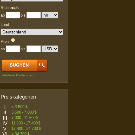
Stockmaß
ab
bis
Land
Preis
ab
bis
detaillierte Pferdesuche »
Preiskategorien
I
< 3.500 $
II
3.500 - 7.000 $
III
7.000 - 11.600 $
IV
11.600 - 17.400 $
V
17.400 - 34.700 $
VI
> 34.700 $