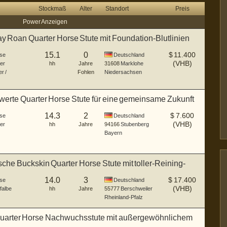
Stockmaß
Alter
Standort
Preis
Power Anzeigen
y Roan Quarter Horse Stute mit Foundation-Blutlinien
15.1
0
$
11.400
se
Deutschland
(VHB)
er
hh
Jahre
31608
Marklohe
r /
Fohlen
Niedersachsen
erte Quarter Horse Stute für eine gemeinsame Zukunft
14.3
2
$
7.600
se
Deutschland
(VHB)
er
hh
Jahre
94166
Stubenberg
Bayern
che Buckskin Quarter Horse Stute mit toller-Reining-
14.0
3
$
17.400
se
Deutschland
(VHB)
falbe
hh
Jahre
55777
Berschweiler
Rheinland-Pfalz
uarter Horse Nachwuchsstute mit außergewöhnlichem
e