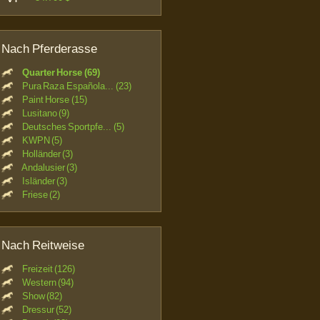
Nach Pferderasse
Quarter Horse (69)
Pura Raza Española... (23)
Paint Horse (15)
Lusitano (9)
Deutsches Sportpfe... (5)
KWPN (5)
Holländer (3)
Andalusier (3)
Isländer (3)
Friese (2)
Nach Reitweise
Freizeit (126)
Western (94)
Show (82)
Dressur (52)