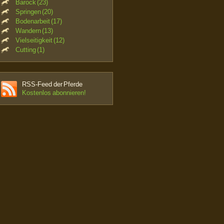
Barock (23)
Springen (20)
Bodenarbeit (17)
Wandern (13)
Vielseitigkeit (12)
Cutting (1)
RSS-Feed der Pferde
Kostenlos abonnieren!