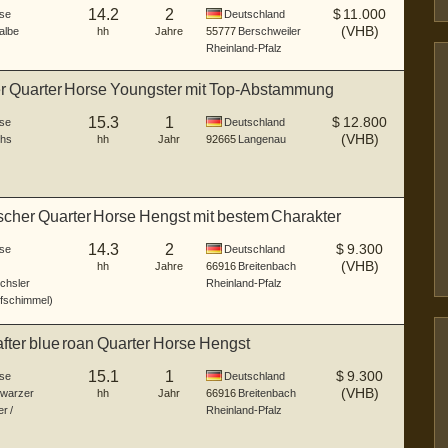
14.2
2
$
11.000
se
Deutschland
(VHB)
albe
hh
Jahre
55777
Berschweiler
Rheinland-Pfalz
er Quarter Horse Youngster mit Top-Abstammung
15.3
1
$
12.800
se
Deutschland
(VHB)
hs
hh
Jahr
92665
Langenau
scher Quarter Horse Hengst mit bestem Charakter
14.3
2
$
9.300
se
Deutschland
(VHB)
hh
Jahre
66916
Breitenbach
chsler
Rheinland-Pfalz
fschimmel)
ter blue roan Quarter Horse Hengst
15.1
1
$
9.300
se
Deutschland
(VHB)
warzer
hh
Jahr
66916
Breitenbach
r /
Rheinland-Pfalz