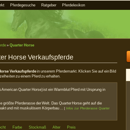
rkt
Pferdegesuche
Ratgeber
Pferdelexikon
erde
»
Quarter Horse
ter Horse Verkaufspferde
Horse Verkaufspferde
in unserem Pferdemarkt. Klicken Sie auf ein Bild
zelheiten zu einem Pferd zu erhalten.
 American Quarter Horse) ist ein Warmblut Pferd mit Ursprung in
e größte Pferderasse der Welt. Das Quarter Horse geht auf die
pakt und mit muskulösem Körperbau ...
[
Infos zur Pferderasse Quarter
echt
Farbe
Stockmaß
Alter
Preis