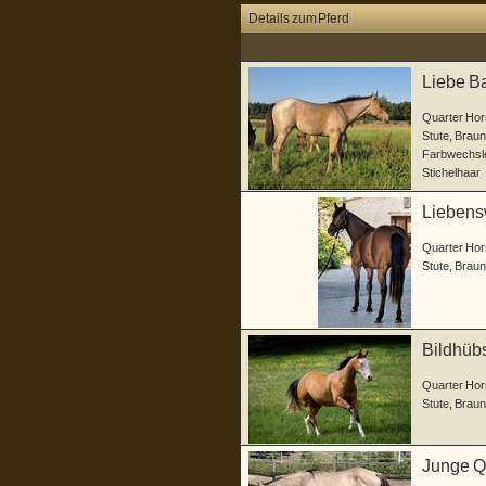
Details zum Pferd
Liebe Ba
Quarter Hor
Stute
,
Braun
Farbwechsle
Stichelhaar
Liebensw
Quarter Hor
Stute
,
Braun
Bildhübs
Absta
Quarter Hor
Stute
,
Braun
Junge Q
Charakt