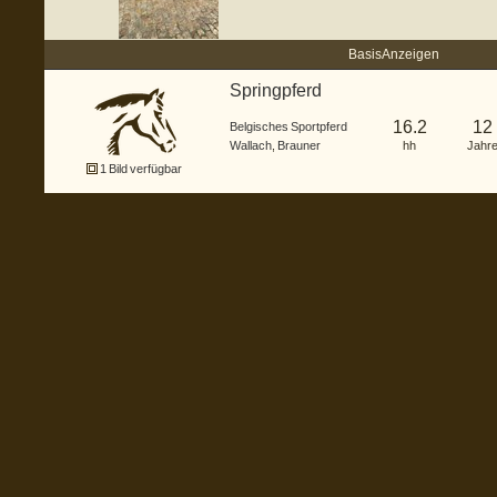
Basis Anzeigen
Springpferd
16.2
12
Belgisches Sportpferd
Wallach
,
Brauner
hh
Jahr
1 Bild verfügbar