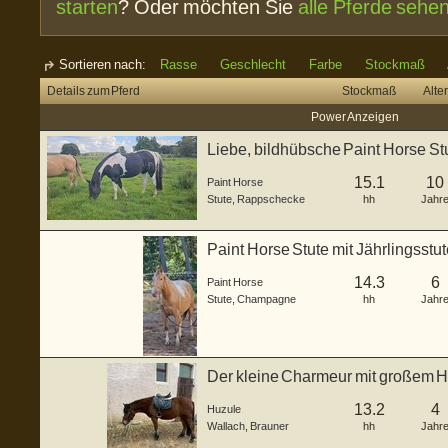
starten
? Oder möchten Sie
alle Pferde sehe
Sortieren nach:
Rasse
Geschlecht
Farbe
Stockmaß
Details zum Pferd
Stockmaß
Alter
Power Anzeigen
Liebe, bildhübsche Paint Horse St
15.1
10
Paint Horse
Stute
,
Rappschecke
hh
Jahr
Paint Horse Stute mit Jährlingsstu
Champagne
14.3
6
Paint Horse
Stute
,
Champagne
hh
Jahr
Der kleine Charmeur mit großem H
13.2
4
Huzule
Wallach
,
Brauner
hh
Jahr