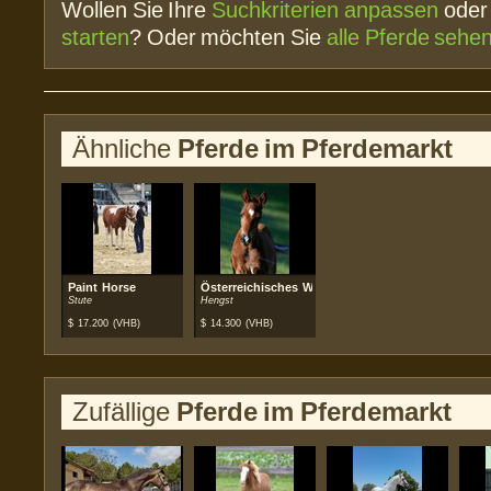
Wollen Sie Ihre
Suchkriterien anpassen
ode
starten
? Oder möchten Sie
alle Pferde sehe
Ähnliche
Pferde im Pferdemarkt
Paint Horse
Österreichisches Warmblut
Stute
Hengst
$
17.200
(VHB)
$
14.300
(VHB)
Zufällige
Pferde im Pferdemarkt