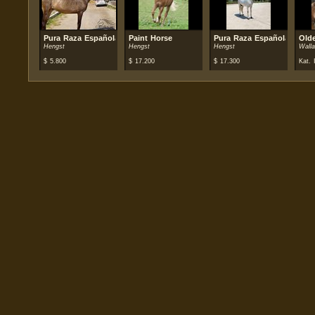
Pura Raza Española (PRE)
Paint Horse
Pura Raza Española (PRE)
Old
Hengst
Hengst
Hengst
Wall
$
5.800
$
17.200
$
17.300
Kat. I