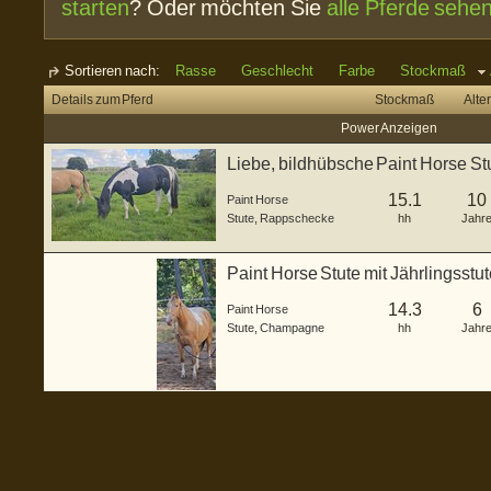
starten
? Oder möchten Sie
alle Pferde sehe
Sortieren nach:
Rasse
Geschlecht
Farbe
Stockmaß
Details zum Pferd
Stockmaß
Alter
Power Anzeigen
Liebe, bildhübsche Paint Horse St
15.1
10
Paint Horse
Stute
,
Rappschecke
hh
Jahr
Paint Horse Stute mit Jährlingsstu
Champagne
14.3
6
Paint Horse
Stute
,
Champagne
hh
Jahr