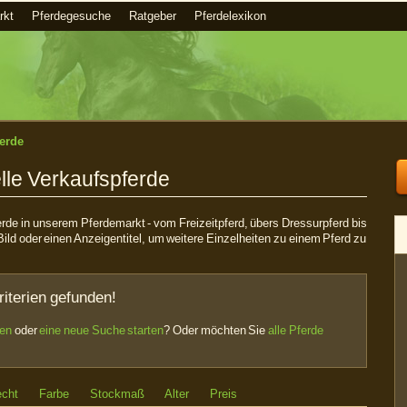
rkt
Pferdegesuche
Ratgeber
Pferdelexikon
erde
lle Verkaufspferde
ferde in unserem Pferdemarkt - vom Freizeitpferd, übers Dressurpferd bis
Bild oder einen Anzeigentitel, um weitere Einzelheiten zu einem Pferd zu
iterien gefunden!
sen
oder
eine neue Suche starten
? Oder möchten Sie
alle Pferde
echt
Farbe
Stockmaß
Alter
Preis