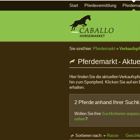
Start
Pferdevermittlung
Pferdema
Sie sind hier:
Pferdemarkt
»
Verkaufspf
Pferdemarkt - Aktue
Hier finden Sie die aktuellen Verkaufsp
hin zum Sportpferd. Klicken Sie auf ein 
erhalten.
2 Pferde anhand Ihrer Suchkr
Wollen Sie Ihre
Suchkriterien anpas
sehen
?
Sortieren nach:
Rasse
Geschl