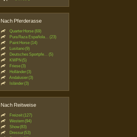
Nach Pferderasse
Quarter Horse (69)
Pura Raza Española... (23)
Paint Horse (14)
Lusitano (9)
Deutsches Sportpfe... (5)
KWPN (5)
Friese (3)
Holländer (3)
Andalusier (3)
Isländer (3)
Nach Reitweise
Freizeit (127)
Western (94)
Show (83)
Dressur (53)