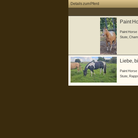
Details zum Pferd
Paint Ho
Champa
Paint Horse
Stute
,
Cham
Liebe, b
Paint Horse
Stute
,
Rapp