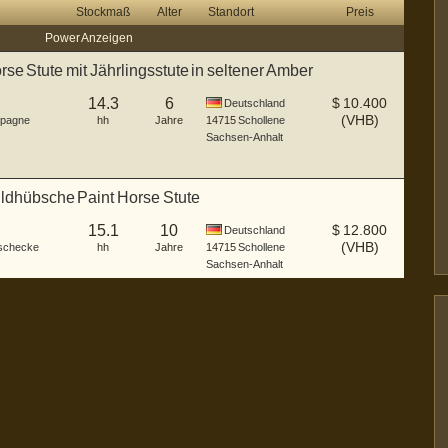
Stockmaß
Alter
Standort
Preis
Power Anzeigen
rse Stute mit Jährlingsstute in seltener Amber
gne
14.3
6
$
10.400
Deutschland
(VHB)
pagne
hh
Jahre
14715
Schollene
Sachsen-Anhalt
ildhübsche Paint Horse Stute
15.1
10
$
12.800
Deutschland
(VHB)
schecke
hh
Jahre
14715
Schollene
Sachsen-Anhalt