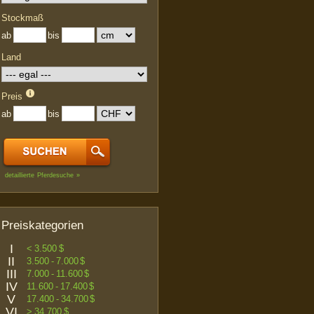
Stockmaß
ab
bis
Land
Preis
ab
bis
detaillierte Pferdesuche »
Preiskategorien
I
< 3.500 $
II
3.500 - 7.000 $
III
7.000 - 11.600 $
IV
11.600 - 17.400 $
V
17.400 - 34.700 $
VI
> 34.700 $