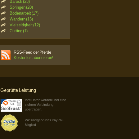
Barock (23)
Springen (20)
Bodenarbeit (17)
Wandern (13)
Vielseitigkeit (12)
Cutting (1)
RSS-Feed der Pferde
Kostenlos abonnieren!
Geprüfte Leistung
Ihre Daten werden über eine
sichere Verbindung
übertragen.
Wir sind geprüftes PayPal-
Mitglied.