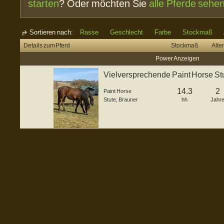
starten
? Oder möchten Sie
alle Pferde sehe
Sortieren nach:
Rasse
Geschlecht
Farbe
Stockmaß
Details zum Pferd
Stockmaß
Alter
Power Anzeigen
Vielversprechende Paint Horse St
14.3
2
Paint Horse
Stute
,
Brauner
hh
Jahr